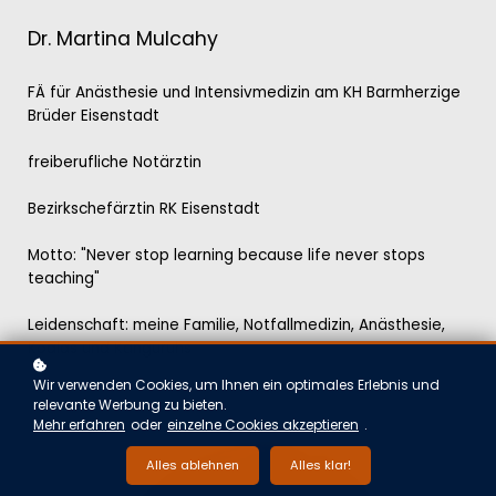
Dr. Martina Mulcahy
FÄ für Anästhesie und Intensivmedizin am KH Barmherzige
Brüder Eisenstadt
freiberufliche Notärztin
Bezirkschefärztin RK Eisenstadt
Motto: "Never stop learning because life never stops
teaching"
Leidenschaft: meine Familie, Notfallmedizin, Anästhesie,
Koalas und Känguruhs
Wir verwenden Cookies, um Ihnen ein optimales Erlebnis und
relevante Werbung zu bieten.
Mehr erfahren
oder
einzelne Cookies akzeptieren
.
Alles ablehnen
Alles klar!