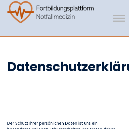
Mitgliedschaft
Vision
Unser Team
Anmelden
Registrieren
Datenschutzerklä
Der Schutz Ihrer persönlichen Daten ist uns ein