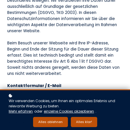
besonderes Anliegen. Wir verarbeiten Ihre Daten daher
ausschließlich auf Grundlage der gesetzlichen
Bestimmungen (DSGVO, TKG 2003). In diesen
Datenschutzinformationen informieren wir Sie über die
wichtigsten Aspekte der Datenverarbeitung im Rahmen
unserer Website.
Beim Besuch unserer Webseite wird Ihre IP-Adresse,
Beginn und Ende der Sitzung für die Dauer dieser Sitzung
erfasst. Dies ist technisch bedingt und stellt damit ein
berechtigtes Interesse iSv Art 6 Abs 1 lit f DSGVO dar.
Soweit nichts anderes geregelt, werden diese Daten von
uns nicht weiterverarbeitet.
Kontaktformular / E-Mail
Wenn Sie per Formular auf der Website oder per E-Mail
Kontakt mit uns aufnehmen, werden Ihre angegebenen
Wir verwenden Cookies, um Ihnen ein optimales Erlebnis und
Daten zwecks Bearbeitung der Anfrage und für den Fall
relevante Werbung zu bieten.
von Anschlussfragen bei uns gespeichert. Eine
Mehr erfahren
oder
einzelne Cookies akzeptieren
.
Datenweitergabe an Dritte erfolgt nur mit Ihrer
Alles ablehnen
Alles klar!
ausdrücklichen Einwilligung.