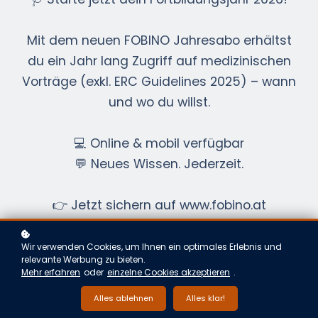
Mit dem neuen FOBINO Jahresabo erhältst
du ein Jahr lang Zugriff auf medizinischen
Vorträge (exkl. ERC Guidelines 2025) – wann
und wo du willst.
💻 Online & mobil verfügbar
💬 Neues Wissen. Jederzeit.
👉 Jetzt sichern auf www.fobino.at
Nur 179 €/Jahr – 2 Monate gratis bei
Wir verwenden Cookies, um Ihnen ein optimales Erlebnis und
relevante Werbung zu bieten.
Buchung ab 01. 11. 2025!
Mehr erfahren
oder
einzelne Cookies akzeptieren
.
Alles ablehnen
Alles klar!